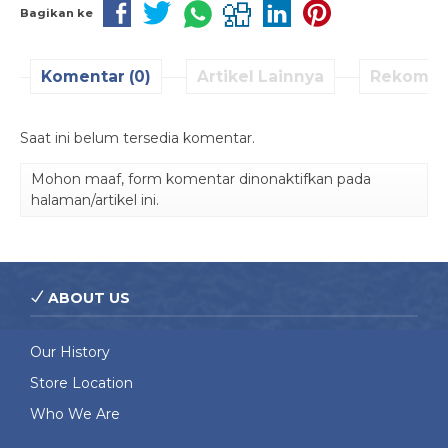
Bagikan ke
Komentar (0)
Artikel Lainnya
Rekomen
Saat ini belum tersedia komentar.
Mohon maaf, form komentar dinonaktifkan pada
halaman/artikel ini.
ABOUT US
Our History
Store Location
Who We Are