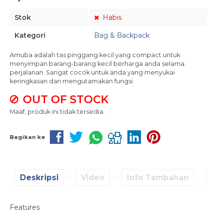
Stok
Habis
Kategori
Bag & Backpack
Amuba adalah tas pinggang kecil yang compact untuk
menyimpan barang-barang kecil berharga anda selama
perjalanan. Sangat cocok untuk anda yang menyukai
keringkasan dan mengutamakan fungsi.
OUT OF STOCK
Maaf, produk ini tidak tersedia.
Bagikan ke
Deskripsi
Video
Info Tambahan
D
Features