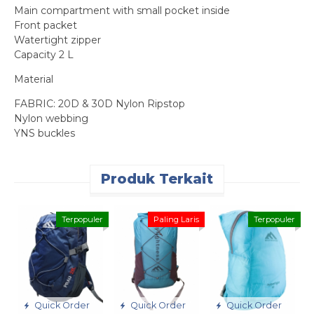
Main compartment with small pocket inside
Front packet
Watertight zipper
Capacity 2 L
Material
FABRIC: 20D & 30D Nylon Ripstop
Nylon webbing
YNS buckles
Produk Terkait
A
Terpopuler
Paling Laris
Terpopuler
R
Quick Order
Quick Order
Quick Order