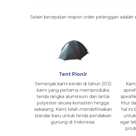
Selain kecepatan respon order pelanggan adalah e
Tent Pionir
Semenjak kami berdiri di tahun 2012
Kami
kami yang pertama memproduksi
spesif
tenda rangka aluminium dan lantai
spesifi
polyester secara konsisten hingga
fitur 
sekarang. Kami telah mendefinisikan
hal ini
standar baru untuk tenda pendakian
untuk
gunung di Indonesia.
agar l
prod