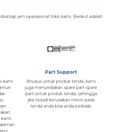
isetiap jam operasional toko kami. Berikut adalah
Part Support
k kami
Khusus untuk produk tenda, kami
 namun
juga menyediakan spare part-spare
dar
part untuk produk tenda, sehingga
s.
jika terjadi kerusakan minor pada
nan
tenda anda bisa anda perbaiki.
akan
g kami
galaman
dang