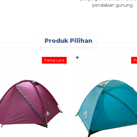
pendakian gunung
Produk Pilihan
✚
Paling Laris
Pa