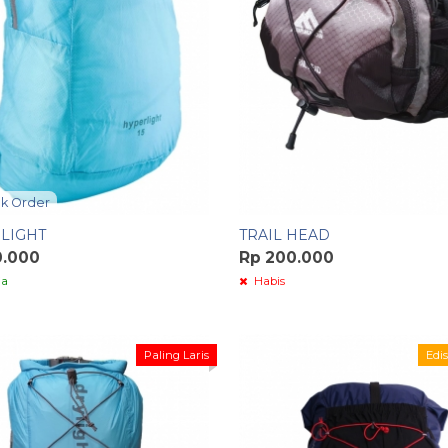
k Order
LIGHT
TRAIL HEAD
0.000
Rp 200.000
ia
Habis
Paling Laris
Edis