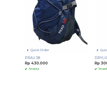
Quick Order
Quic
PRAU 38
DRYLI
Rp 430.000
Rp 30
Tersedia
Tersed