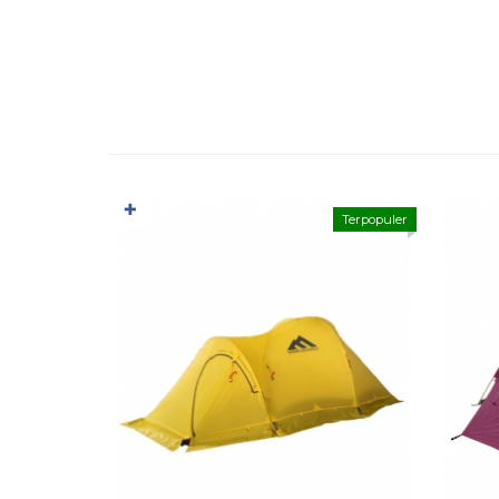
✚
Terpopuler