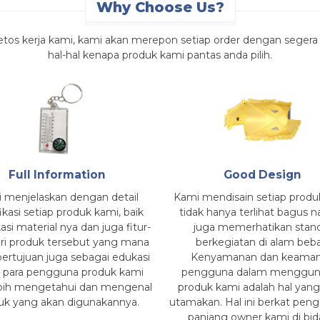
Why Choose Us?
tos kerja kami, kami akan merepon setiap order dengan segera d
hal-hal kenapa produk kami pantas anda pilih.
Full Information
Good Design
 menjelaskan dengan detail
Kami mendisain setiap produ
ikasi setiap produk kami, baik
tidak hanya terlihat bagus
kasi material nya dan juga fitur-
juga memerhatikan stan
dari produk tersebut yang mana
berkegiatan di alam beba
 bertujuan juga sebagai edukasi
Kenyamanan dan keama
 para pengguna produk kami
pengguna dalam menggun
ebih mengetahui dan mengenal
produk kami adalah hal yan
uk yang akan digunakannya.
utamakan. Hal ini berkat pen
panjang owner kami di bi