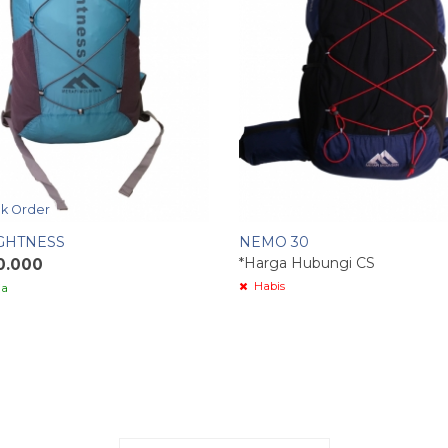
k Order
GHTNESS
NEMO 30
*Harga Hubungi CS
0.000
Habis
ia