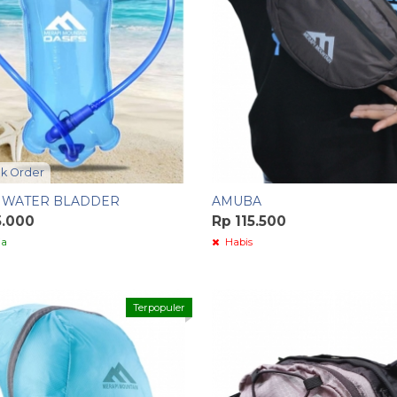
k Order
 WATER BLADDER
AMUBA
5.000
Rp 115.500
ia
Habis
Terpopuler