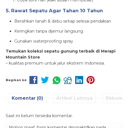
5. Rawat Sepatu Agar Tahan 10 Tahun
Bersihkan tanah & debu setiap selesai pendakian
Keringkan tanpa dijemur langsung
Gunakan waterproofing spray
Temukan koleksi sepatu gunung terbaik di Merapi
Mountain Store
– kualitas premium untuk jalur ekstrem Indonesia.
Bagikan ke
Komentar (0)
Artikel Lainnya
Rekomen
Saat ini belum tersedia komentar.
Mohon maaf, form komentar dinonaktifkan pada