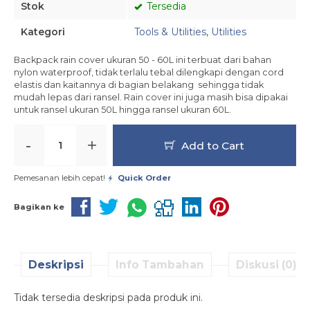
Stok
Tersedia
Kategori
Tools & Utilities
,
Utilities
Backpack rain cover ukuran 50 - 60L ini terbuat dari bahan
nylon waterproof, tidak terlalu tebal dilengkapi dengan cord
elastis dan kaitannya di bagian belakang sehingga tidak
mudah lepas dari ransel. Rain cover ini juga masih bisa dipakai
untuk ransel ukuran 50L hingga ransel ukuran 60L.
-
+
Add to Cart
Pemesanan lebih cepat!
Quick Order
Bagikan ke
Deskripsi
Info Tambahan
Diskusi (0)
Tidak tersedia deskripsi pada produk ini.