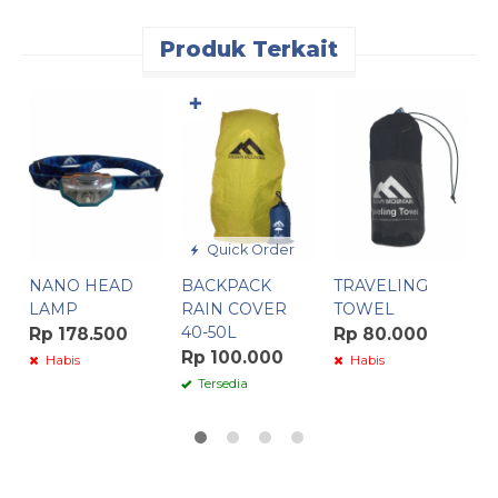
Produk Terkait
✚
T
W
R
Quick Order
NANO HEAD
BACKPACK
TRAVELING
LAMP
RAIN COVER
TOWEL
40-50L
Rp 178.500
Rp 80.000
Rp 100.000
Habis
Habis
Tersedia