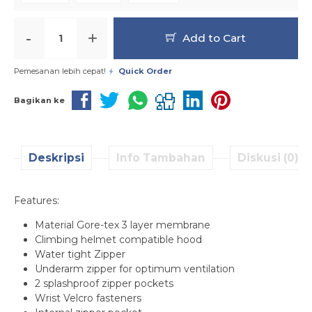
-
+
Add to Cart
Pemesanan lebih cepat!
Quick Order
Bagikan ke
Deskripsi
Info Tambahan
Diskusi (0)
Features:
Material Gore-tex 3 layer membrane
Climbing helmet compatible hood
Water tight Zipper
Underarm zipper for optimum ventilation
2 splashproof zipper pockets
Wrist Velcro fasteners