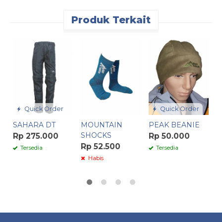
Produk Terkait
F
W
R
Quick Order
Quick Order
SAHARA DT
MOUNTAIN
PEAK BEANIE
SHOCKS
Rp 275.000
Rp 50.000
Rp 52.500
Tersedia
Tersedia
Habis