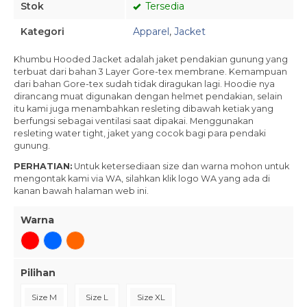
Stok
Tersedia
Kategori
Apparel
,
Jacket
Khumbu Hooded Jacket adalah jaket pendakian gunung yang
terbuat dari bahan 3 Layer Gore-tex membrane. Kemampuan
dari bahan Gore-tex sudah tidak diragukan lagi. Hoodie nya
dirancang muat digunakan dengan helmet pendakian, selain
itu kami juga menambahkan resleting dibawah ketiak yang
berfungsi sebagai ventilasi saat dipakai. Menggunakan
resleting water tight, jaket yang cocok bagi para pendaki
gunung.
PERHATIAN:
Untuk ketersediaan size dan warna mohon untuk
mengontak kami via WA, silahkan klik logo WA yang ada di
kanan bawah halaman web ini.
Warna
Pilihan
Size M
Size L
Size XL